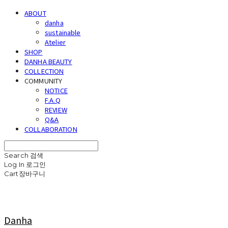
ABOUT
danha
sustainable
Atelier
SHOP
DANHA BEAUTY
COLLECTION
COMMUNITY
NOTICE
F.A.Q
REVIEW
Q&A
COLLABORATION
Search
검색
Log In
로그인
Cart
장바구니
Danha