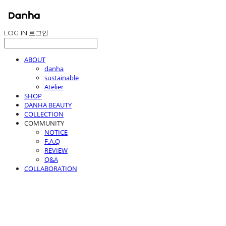
LOG IN
로그인
ABOUT
danha
sustainable
Atelier
SHOP
DANHA BEAUTY
COLLECTION
COMMUNITY
NOTICE
F.A.Q
REVIEW
Q&A
COLLABORATION