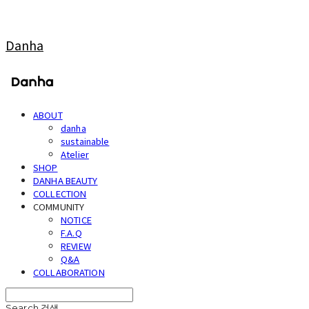
Danha
ABOUT
danha
sustainable
Atelier
SHOP
DANHA BEAUTY
COLLECTION
COMMUNITY
NOTICE
F.A.Q
REVIEW
Q&A
COLLABORATION
Search
검색